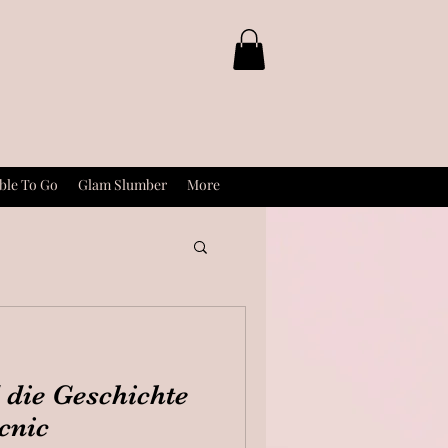
ble To Go
Glam Slumber
More
 die Geschichte
cnic