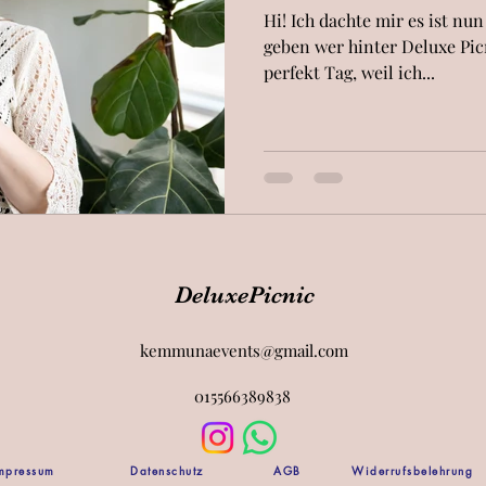
Hi! Ich dachte mir es ist nu
geben wer hinter Deluxe Picn
perfekt Tag, weil ich...
DeluxePicnic
kemmunaevents@gmail.com
015566389838
mpressum
Datenschutz
AGB
Widerrufsbelehrung